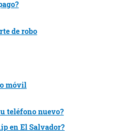
pago?
rte de robo
no móvil
tu teléfono nuevo?
ip en El Salvador?